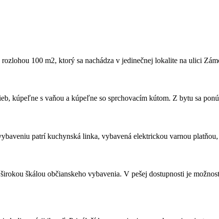
 rozlohou 100 m2, ktorý ​sa nachádza v jedinečnej lokalite na ulici Z
zieb, kúpeľne s vaňou a kúpeľne so sprchovacím kútom. Z bytu sa pon
ybaveniu patrí kuchynská linka, vybavená elektrickou varnou platňou,
irokou škálou občianskeho vybavenia. V pešej dostupnosti je možnosť r