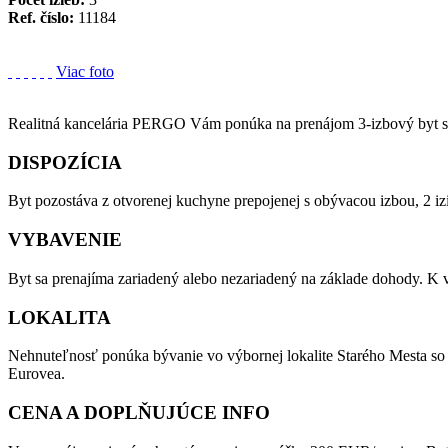
Ref. číslo:
11184
Viac foto
Realitná kancelária PERGO Vám ponúka na prenájom
3-izbový byt s
DISPOZÍCIA
Byt pozostáva z otvorenej kuchyne prepojenej s obývacou izbou, 2 i
VYBAVENIE
Byt sa prenajíma zariadený alebo nezariadený na základe dohody. K v
LOKALITA
Nehnuteľnosť ponúka bývanie vo výbornej lokalite Starého Mesta so š
Eurovea.
CENA A DOPLŇUJÚCE INFO