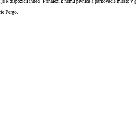
e k dispozícii ihneď. Prináleží k nemu pivnica a parkovacie miesto v
rie Pergo.