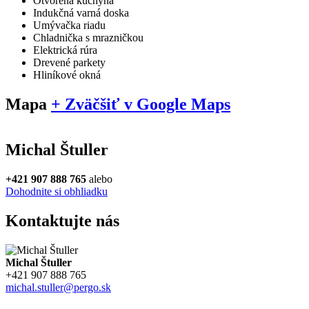
Otvorená kuchyňa
Indukčná varná doska
Umývačka riadu
Chladnička s mrazničkou
Elektrická rúra
Drevené parkety
Hliníkové okná
Mapa
+ Zväčšiť v Google Maps
Michal Štuller
+421 907 888 765
alebo
Dohodnite si obhliadku
Kontaktujte nás
Michal Štuller
+421 907 888 765
michal.stuller@pergo.sk