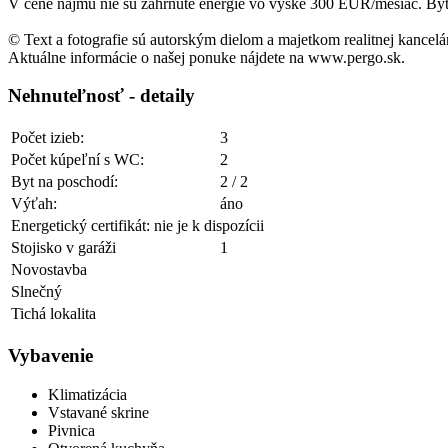
V cene nájmu nie sú zahrnuté energie vo výške 300 EUR/mesiac. Byt j
© Text a fotografie sú autorským dielom a majetkom realitnej kancelá
Aktuálne informácie o našej ponuke nájdete na www.pergo.sk.
Nehnuteľnosť - detaily
Počet izieb:
3
Počet kúpeľní s WC:
2
Byt na poschodí:
2 / 2
Výťah:
áno
Energetický certifikát: nie je k dispozícii
Stojisko v garáži
1
Novostavba
Slnečný
Tichá lokalita
Vybavenie
Klimatizácia
Vstavané skrine
Pivnica