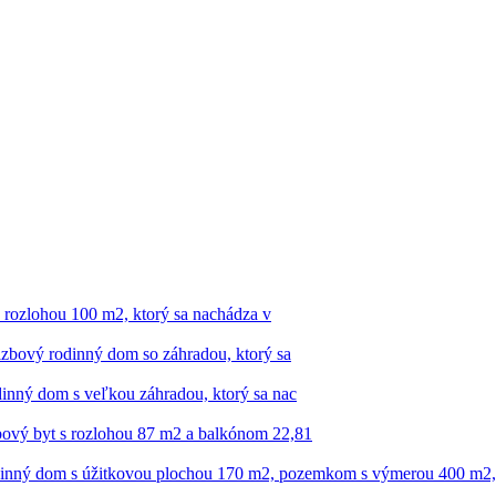
rozlohou 100 m2, ktorý ​sa nachádza v
zbový rodinný dom so záhradou, ktorý sa
inný dom s veľkou záhradou, ktorý sa nac
ový byt s rozlohou 87 m2 a balkónom 22,81
nný dom s úžitkovou plochou 170 m2, pozemkom s výmerou 400 m2, gar