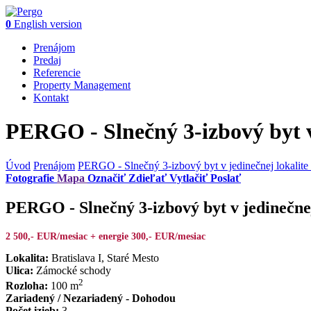
0
English version
Prenájom
Predaj
Referencie
Property Management
Kontakt
PERGO - Slnečný 3-izbový byt v
Úvod
Prenájom
PERGO - Slnečný 3-izbový byt v jedinečnej lokalit
Fotografie
Mapa
Označiť
Zdieľať
Vytlačiť
Poslať
PERGO - Slnečný 3-izbový byt v jedinečne
2 500,- EUR/mesiac
+ energie 300,- EUR/mesiac
Lokalita:
Bratislava I, Staré Mesto
Ulica:
Zámocké schody
2
Rozloha:
100 m
Zariadený / Nezariadený - Dohodou
Počet izieb:
3