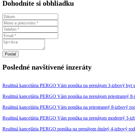
Dohodnite si obhliadku
Poslať
Posledné navštívené inzeráty
Realitná kancelária PERGO Vám ponúka na prenájom 3-izbový byt s 
Realitná kancelária PERGO Vám ponúka na prenájom priestranný 8-i
Realitná kancelária PERGO Vám ponúka na priestranný 8-izbový rod
Realitná kancelária PERGO Vám ponúka na prenájom moderný 3-izb
Realitná kancelária PERGO ponúka na prenájom útulný 4-izbový rodi