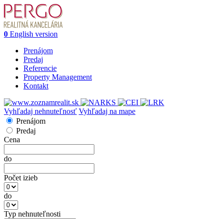
0
English version
Prenájom
Predaj
Referencie
Property Management
Kontakt
Vyhľadaj nehnuteľnosť
Vyhľadaj na mape
Prenájom
Predaj
Cena
do
Počet izieb
do
Typ nehnuteľnosti