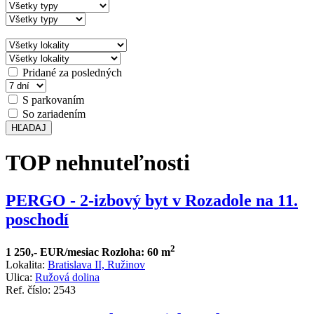
Pridané za posledných
S parkovaním
So zariadením
HĽADAJ
TOP nehnuteľnosti
PERGO - 2-izbový byt v Rozadole na 11.
poschodí
2
1 250,- EUR/mesiac
Rozloha: 60 m
Lokalita:
Bratislava II, Ružinov
Ulica:
Ružová dolina
Ref. číslo: 2543