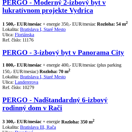
PERGO - Moderný 2-izbový byt v
lukratívnom projekte Vydrica
2
1 500,- EUR/mesiac
+ energie 350,- EUR/mesiac
Rozloha: 54 m
Lokalita:
Bratislava I, Staré Mesto
Ulica:
Floriánska
Ref. číslo: 11176
PERGO - 3-izbový byt v Panorama City
1 800,- EUR/mesiac
+ energie 400,- EUR/mesiac (plus parking
2
150,- EUR/mesiac)
Rozloha: 70 m
Lokalita:
Bratislava I, Staré Mesto
Ulica:
Landererova
Ref. číslo: 10279
PERGO - Nadštandardný 6-izbový
rodinný dom v Rači
2
3 300,- EUR/mesiac
+ energie
Rozloha: 350 m
Lokalita:
Bratislava III, Rača