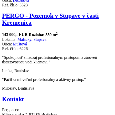
Ulica:
Drozdová
Ref. číslo: 3523
PERGO - Pozemok v Stupave v časti
Kremenica
2
143 000,- EUR
Rozloha: 550 m
Lokalita:
Malacky, Stupava
Ulica:
Muštová
Ref. číslo: 6226
"Spokojnosť s naozaj profesionálnym prístupom a zároveň
ústretovosťou voči klientovi."
Lenka, Bratislava
"Páčil sa mi veľmi profesionálny a aktívny prístup."
Miloslav, Bratislava
Kontakt
Pergo s.r.o.
Mliekarenská 7,
821 09 Bratislava