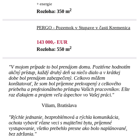
+ energie
2
Rozloha: 350 m
PERGO - Pozemok v Stupave v časti Kremenica
143 000,- EUR
2
Rozloha: 550 m
"V mojom prípade to bol prenájom domu. Pozitívne hodnotím
akčný prístup, každý druhý deň sa niečo dialo a v krátkej
dobe bol prenájom zabezpečený. Celkovo môžem
konštatovať, že som bol príjemne prekvapený z celkového
priebehu a profesionálneho prístupu Vašich pracovníkov. Ešte
raz ďakujem a prajem veľa úspechov vo Vašej práci."
Viliam, Bratislava
"Rýchle jednanie, bezproblémová a rýchla komunikácia,
ochota vybaviť rôzne veci s majiteľmi bytu, príjemné
vystupovanie, všetko prebehlo presne ako bolo naplánované,
bez zdržania."