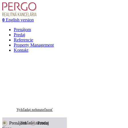
0
English version
Prenájom
Predaj
Referencie
Property Management
Kontakt
Vyhľadaj nehnuteľnosť
Vyhľadaj na mape
Prenájom
Predaj