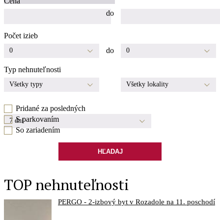
Cena
do
Počet izieb
do
0
0
Typ nehnuteľnosti
Všetky typy
Všetky lokality
Pridané za posledných
S parkovaním
7 dní
So zariadením
HĽADAJ
TOP nehnuteľnosti
PERGO - 2-izbový byt v Rozadole na 11. poschodí