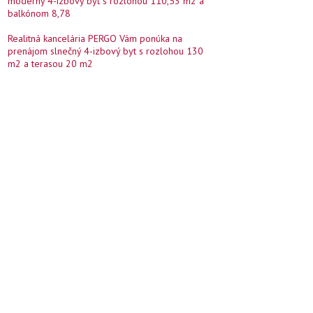
moderný 4-izbový byt s rozlohou 110,53 m2 a
balkónom 8,78
Realitná kancelária PERGO Vám ponúka na
prenájom slnečný 4-izbový byt s rozlohou 130
m2 a terasou 20 m2