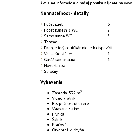
Aktuálne informácie o našej ponuke nájdete na www
Nehnuteľnosť - detaily
Počet izieb:
6
Počet kúpeľní s WC:
2
Samostatné WC:
3
Terasa:
Energetický certifikát: nie je k dispozícii
Vonkajšie státie:
1
Garáž samostatná
1
Novostavba
Slnečný
Vybavenie
2
Záhrada: 532 m
Video vrátnik
Bezpečnostné dvere
Vstavané skrine
Pivnica
Šatník
Práčovňa
Otvorená kuchyňa