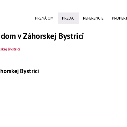
PRENÁJOM
PREDAJ
REFERENCIE
PROPER
dom v Záhorskej Bystrici
kej Bystrici
orskej Bystrici