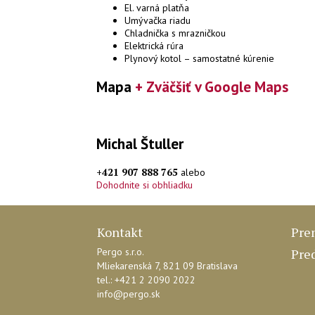
El. varná platňa
Umývačka riadu
Chladnička s mrazničkou
Elektrická rúra
Plynový kotol – samostatné kúrenie
Mapa
+ Zväčšiť v Google Maps
Michal Štuller
+421 907 888 765
alebo
Dohodnite si obhliadku
Kontakt
Pre
Pergo s.r.o.
Pre
Mliekarenská 7,
821 09 Bratislava
tel.: +421 2 2090 2022
info@pergo.sk