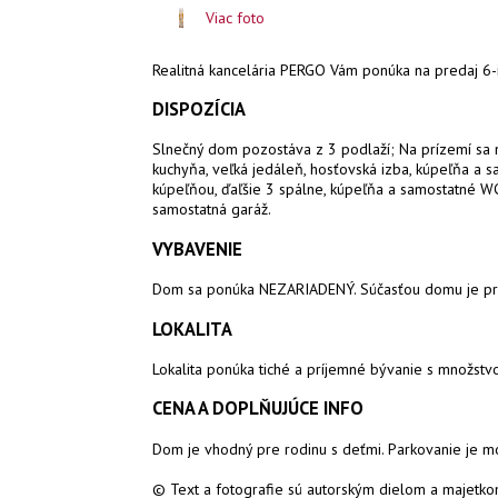
Viac foto
Realitná kancelária PERGO Vám ponúka na predaj
6-
DISPOZÍCIA
Slnečný dom pozostáva z 3 podlaží; Na prízemí sa
kuchyňa, veľká jedáleň, hosťovská izba, kúpeľňa a 
kúpeľňou, ďaľšie 3 spálne, kúpeľňa a samostatné WC
samostatná garáž.
VYBAVENIE
Dom sa ponúka NEZARIADENÝ. Súčasťou domu je pri
LOKALITA
Lokalita ponúka tiché a príjemné bývanie s množstv
CENA A DOPLŇUJÚCE INFO
Dom je vhodný pre rodinu s deťmi. Parkovanie je m
© Text a fotografie sú autorským dielom a majetkom