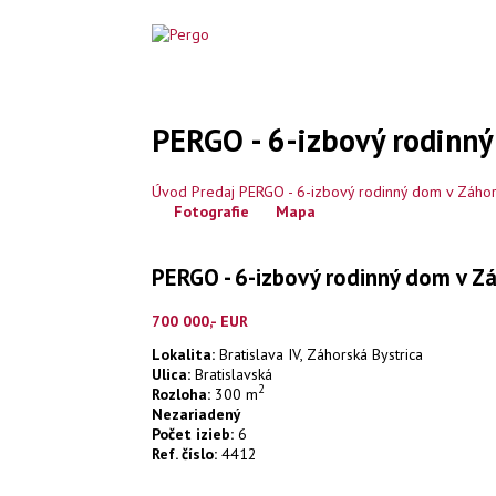
PERGO - 6-izbový rodinný 
Úvod
Predaj
PERGO - 6-izbový rodinný dom v Záhors
Fotografie
Mapa
PERGO - 6-izbový rodinný dom v Záh
700 000,- EUR
Lokalita:
Bratislava IV, Záhorská Bystrica
Ulica:
Bratislavská
2
Rozloha:
300 m
Nezariadený
Počet izieb:
6
Ref. číslo:
4412