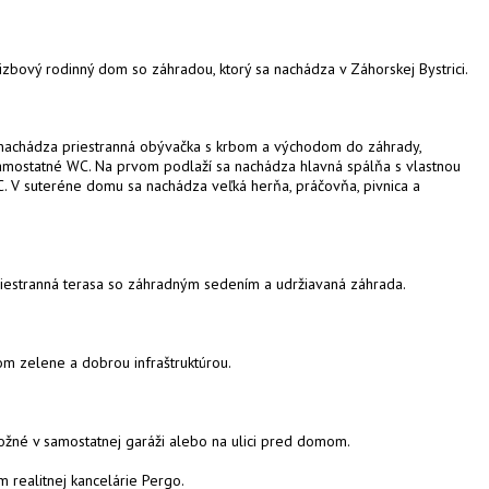
izbový rodinný dom so záhradou, ktorý sa nachádza v Záhorskej Bystrici.
 nachádza priestranná obývačka s krbom a východom do záhrady,
samostatné WC. Na prvom podlaží sa nachádza hlavná spálňa s vlastnou
. V suteréne domu sa nachádza veľká herňa, práčovňa, pivnica a
estranná terasa so záhradným sedením a udržiavaná záhrada.
om zelene a dobrou infraštruktúrou.
ožné v samostatnej garáži alebo na ulici pred domom.
 realitnej kancelárie Pergo.