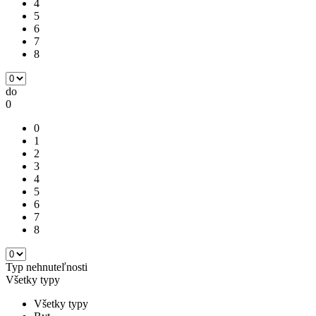
4
5
6
7
8
do
0
0
1
2
3
4
5
6
7
8
Typ nehnuteľnosti
Všetky typy
Všetky typy