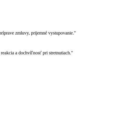
i príprave zmluvy, prijemné vystupovanie."
reakcia a dochvíľnosť pri stretnutiach."