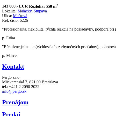
2
143 000,- EUR
Rozloha: 550 m
Lokalita:
Malacky, Stupava
Ulica:
Muštová
Ref. číslo: 6226
"Profesionalita, flexibilita, rýchla reakcia na požiadavky, podpora pr
p. Erika
"Efektívne jednanie (rýchlosť a bez zbytočných prieťahov), pohotová 
p. Marcel
Kontakt
Pergo s.r.o.
Mliekarenská 7,
821 09 Bratislava
tel.: +421 2 2090 2022
info@pergo.sk
Prenájom
Predaj