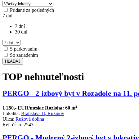
Pridané za posledných
7 dní
7 dní
30 dní
S parkovaním
So zariadením
HĽADAJ
TOP nehnuteľnosti
PERGO - 2-izbový byt v Rozadole na 11. p
2
1 250,- EUR/mesiac
Rozloha: 60 m
Lokalita:
Bratislava II, Ružinov
Ulica:
Ružová dolina
Ref. číslo: 2543
PERGO - Moderný 2-izbový byt v lukratív