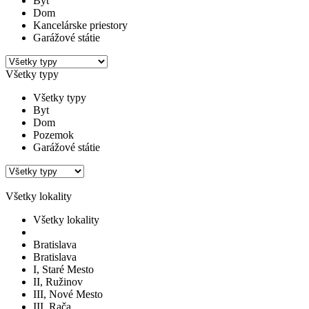
Byt
Dom
Kancelárske priestory
Garážové státie
Všetky typy
Všetky typy
Byt
Dom
Pozemok
Garážové státie
Všetky lokality
Všetky lokality
Bratislava
Bratislava
I, Staré Mesto
II, Ružinov
III, Nové Mesto
III, Rača