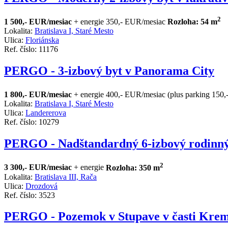
2
1 500,- EUR/mesiac
+ energie 350,- EUR/mesiac
Rozloha: 54 m
Lokalita:
Bratislava I, Staré Mesto
Ulica:
Floriánska
Ref. číslo: 11176
PERGO - 3-izbový byt v Panorama City
1 800,- EUR/mesiac
+ energie 400,- EUR/mesiac (plus parking 150
Lokalita:
Bratislava I, Staré Mesto
Ulica:
Landererova
Ref. číslo: 10279
PERGO - Nadštandardný 6-izbový rodinný
2
3 300,- EUR/mesiac
+ energie
Rozloha: 350 m
Lokalita:
Bratislava III, Rača
Ulica:
Drozdová
Ref. číslo: 3523
PERGO - Pozemok v Stupave v časti Kre