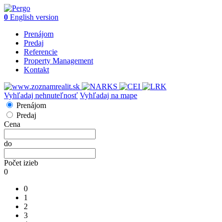
0
English version
Prenájom
Predaj
Referencie
Property Management
Kontakt
Vyhľadaj nehnuteľnosť
Vyhľadaj na mape
Prenájom
Predaj
Cena
do
Počet izieb
0
0
1
2
3