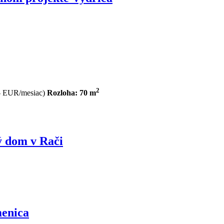
2
,- EUR/mesiac)
Rozloha: 70 m
 dom v Rači
menica