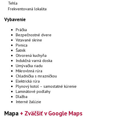
Tehla
Frekventovaná lokalita
Vybavenie
Práčka
Bezpečnostné dvere
Vstavané skrine
Pivnica
Šatník
Otvorená kuchyňa
Indukčná varná doska
Umývačka riadu
Mikrovlnná rúra
Chladnička s mrazničkou
Elektrická rúra
Plynový kotol – samostatné kúrenie
Laminátové podlahy
Dlažba
Interné žalúzie
Mapa
+ Zväčšiť v Google Maps