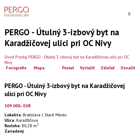
0
PERGO - Útulný 3-izbový byt na
Karadžičovej ulici pri OC Nivy
Úvod
Predaj
PERGO - Útulný 3-izbový byt na Karadžičovej ulici pri OC
Nivy
Fotografie
Mapa
Poslať
Vytlačiť
Zdieľať
Označiť
PERGO - Útulný 3-izbový byt na Karadžičovej
ulici pri OC Nivy
309 000,- EUR
Lokalita:
Bratislava I, Staré Mesto
Ulica:
Karadžičova
2
Rozloha:
80,28 m
Zariadený