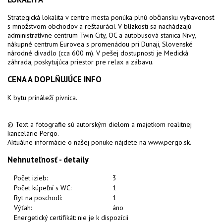
Strategická lokalita v centre mesta ponúka plnú občiansku vybavenosť
s množstvom obchodov a reštaurácií. V blízkosti sa nachádzajú
administratívne centrum Twin City, OC a autobusová stanica Nivy,
nákupné centrum Eurovea s promenádou pri Dunaji, Slovenské
národné divadlo (cca 600 m). V pešej dostupnosti je Medická
záhrada, poskytujúca priestor pre relax a zábavu.
CENA A DOPLŇUJÚCE INFO
K bytu prináleží pivnica.
© Text a fotografie sú autorským dielom a majetkom realitnej
kancelárie Pergo.
Aktuálne informácie o našej ponuke nájdete na www.pergo.sk.
Nehnuteľnosť - detaily
Počet izieb:
3
Počet kúpeľní s WC:
1
Byt na poschodí:
1
Výťah:
áno
Energetický certifikát: nie je k dispozícii