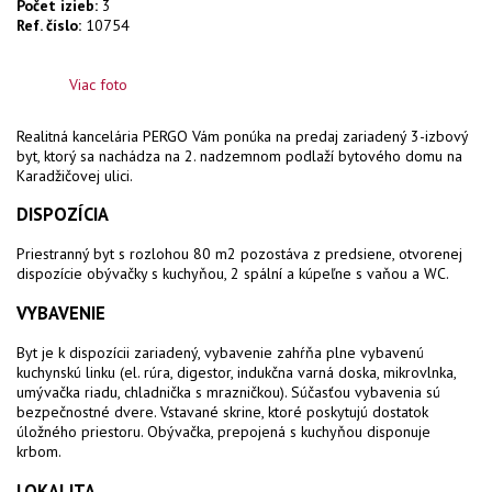
Počet izieb:
3
Ref. číslo:
10754
Viac foto
Realitná kancelária PERGO Vám ponúka na predaj
zariadený 3-izbový
byt, ktorý sa nachádza na 2. nadzemnom podlaží bytového domu na
Karadžičovej ulici.
DISPOZÍCIA
Priestranný byt s rozlohou 80 m2 pozostáva z predsiene, otvorenej
dispozície obývačky s kuchyňou, 2 spální a kúpeľne s vaňou a WC.
VYBAVENIE
Byt je k dispozícii zariadený, vybavenie zahŕňa plne vybavenú
kuchynskú linku (el. rúra, digestor, indukčna varná doska, mikrovlnka,
umývačka riadu, chladnička s mrazničkou). Súčasťou vybavenia sú
bezpečnostné dvere. Vstavané skrine, ktoré poskytujú dostatok
úložného priestoru. Obývačka, prepojená s kuchyňou disponuje
krbom.
LOKALITA